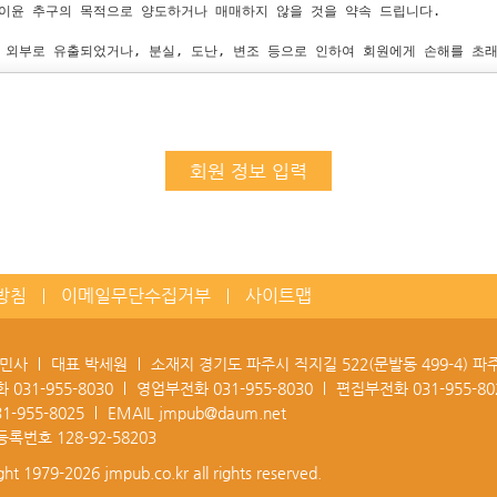
않습니다.

이윤 추구의 목적으로 양도하거나 매매하지 않을 것을 약속 드립니다.

견이나 불만이 합당하다고 인정할 경우에는 회원의 요구를 최대한 반영할 수 있도
는 회원에게 그 사유와 예상되는 일정을 통보하여야 합니다.

 외부로 유출되었거나, 분실, 도난, 변조 등으로 인하여 회원에게 손해를 초
화면, 홈페이지, 이메일 등에 광고 등을 게재할 수 있습니다.

공익을 위한 목적 또는 수사 목적으로 참고 자료 요청 시 회사는 부득이하게 회
 없이 회원의 자격을 박탈할 수 있습니다.

 경우

할 수 있으며, 개인정보를 언제라도 정정하거나 일부 삭제할 수 있습니다. 개인
회원 정보 입력
혹은 유포하였을 경우

게 요청하시면 지체 없이 필요한 조치를 취해 드립니다.

유포, 욕설, 저속한 문구 사용 등으로 인하여, 타인에게 불쾌감을 주거나 심각
이 되거나 기타 실정법에 위반하는 행위를 하였을 경우

이용에 대하여 회원이 동의하신 내용을 회원은 언제든지 철회할 수 있습니다. 이
기타 다른 회원들에게 피해를 주는 행위를 하였다고 판단되는 경우, 회사는 회원
 상의 회원탈퇴 절차를 통하여 본인이 직접 수행할 수 있으며, 기타 개인정
지 않는 경우 더 이상의 통보절차 없이 회원의 자격을 박탈할 수 있습니다.

여 회사는 지체 없이 필요한 조치를 취할 것입니다.

자격이 박탈됨으로써 개인정보의 수집목적이 달성되었거나 불필요하게 되었을 때에
방침
이메일무단수집거부
사이트맵
음 사항에 해당된다고 판단되는 경우에 사전 통지 없이 삭제할 수 있습니다.

, 자격박탈 후에도 해당 목적 범위 내에서만 이용될 수 있습니다.

단체의 명예를 손상시키는 내용인 경우

경우

 회원들의 전자우편(E-mail) 주소를 취득하여 스팸메일을 발송하여 메일 수신
정민사
대표 박세원
소재지 경기도 파주시 직지길 522(문발동 499-4) 
 경우

 무관합니다.

화
031-955-8030
영업부전화
031-955-8030
편집부전화
031-955-80
 내용인 경우

 위배되는 경우 

불만처리를 담당하는 개인정보관리를 다음과 같이 지정하고 있습니다.

31-955-8025
EMAIL
jmpub@daum.net
등록번호
128-92-58203
자료, 사실의 정확성, 신뢰성 등 내용에 관하여는 어떠한 책임도 부담하지 아니
ght 1979-2026
jmpub.co.kr
all rights reserved.
다.
