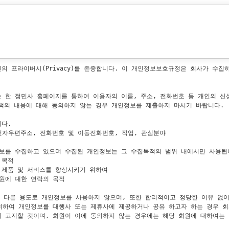
용안내 및 서비스 상에 공지한 주의사항, 회사가 통지하는 사항을 준수해야 하
, 반드시 회사에 그 사실을 통보해야 합니다.

word가 타인에게 유출되어 발생할 수 있는 각종 손실 및 손해에 대한 책임은 모
할 책임이 있으며 자신의 ID와 비밀번호에 관한 모든 관리의 책임은 회원에게 있
으나 이를 수정하지 않음으로 인하여 문제가 생기는 경우 책임은 모두 회원에게
의 전자우편 및 광고 정보를 받는 것에 동의합니다. 

의 프라이버시(Privacy)를 존중합니다. 이 개인정보보호규정은 회사가 수집
 행위, 타인의 지적재산권 등의 권리를 침해하는 행위, 음란물 게재 및 유포 
상 지위를 타인에게 양도, 증여할 수 없으며, 게시물에 대한 저작권을 포함한 
는 한 정민사 홈페이지를 통하여 이용자의 이름, 주소, 전화번호 등 개인의 신
책의 내용에 대해 동의하지 않는 경우 개인정보를 제출하지 마시기 바랍니다.

서 탈퇴할 것을 요청할 수 있으며, 이러한 요청에 대하여 회사는 회원의 개인정
다.

 전자우편주소, 전화번호 및 이동전화번호, 직업, 관심분야

하고, 개인정보를 정정 또는 일부 삭제할 수 있습니다. 다만, 회사가 회원에 
가능합니다.

정보를 수집하고 있으며 수집된 개인정보는 그 수집목적의 범위 내에서만 사용됩니
있는 각종 정보 및 서비스 이용에 관련된 불만사항이나 의견을 언제든지 회사에
목적

영하기 위하여 다각도로 합리적인 노력을 기울이겠으나, 회원의 시정 요구에 대
 제품 및 서비스를 향상시키기 위하여

원에 대한 연락의 목적

동등한 자격, 동일한 조건으로 정민사 홈페이지에서 제공하는 정보, 서비스를 이
외의 다른 용도로 개인정보를 사용하지 않으며, 또한 합리적이고 정당한 이유 없
 위하여 개인정보를 대행사 또는 제휴사에 제공하거나 공유 하고자 하는 경우 
서 정한 바에 따라 지속적으로 서비스를 제공할 의무가 있습니다.

에 고지할 것이며, 회원이 이에 동의하지 않는 경우에는 해당 회원에 대하여는 
는 [개인정보취급방침]에 의거하여 철저히 보호, 관리하며, 양질의 서비스를 운