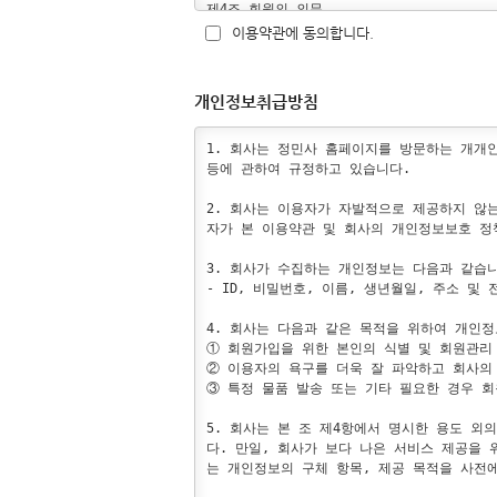
제4조 회원의 의무

1. 회원은 관계 법령, 본 약관의 규정, 이
이용약관에 동의합니다.
는 안 됩니다.

2. 회원은 자신의 ID가 부정하게 사용된 경우
3. 본인의 과실, 부주의로 ID 또는 Pass
개인정보취급방침
4. 회원은 자신의 ID와 비밀번호를 유지관리
5. 회원에게 신상정보의 변경사항이 발생하였
6. 회원은 서비스의 일환으로 보내지는 정민사
1. 회사는 정민사 홈페이지를 방문하는 개개인
7. 회원은 타인의 명예를 훼손하거나 모욕하는
등에 관하여 규정하고 있습니다.

8. 회원은 서비스의 이용권한, 기타 이용계약
있습니다. 

2. 회사는 이용자가 자발적으로 제공하지 않
자가 본 이용약관 및 회사의 개인정보보호 정
제5조 회원의 권리

1. 회원은 언제든지 정민사 홈페이지 회원에
3. 회사가 수집하는 개인정보는 다음과 같습니
즉각 취할 것입니다.

- ID, 비밀번호, 이름, 생년월일, 주소 및
2. 회원은 언제든지 본인의 개인정보를 열람
여는 회원탈퇴의 경우가 아닌 이상 삭제가 불
4. 회사는 다음과 같은 목적을 위하여 개인
3. 회원은 정민사 홈페이지 내에 게재되어 
① 회원가입을 위한 본인의 식별 및 회원관리 
다. 회사는 회원 개개인의 요구를 최대한 반
② 이용자의 욕구를 더욱 잘 파악하고 회사의
은 아닙니다.

③ 특정 물품 발송 또는 기타 필요한 경우 회
4. 회원으로 가입되어 있는 분들은 누구나 
5. 회사는 본 조 제4항에서 명시한 용도 
제6조 회사의 의무

다. 만일, 회사가 보다 나은 서비스 제공을
1. 회사는 특별한 사정이 없는 한 이 약관에
는 개인정보의 구체 항목, 제공 목적을 사전
2. 회사는 회원의 정보를 제9조에서 규정하