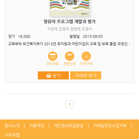
영유아 프로그램 개발과 평가
지성애,김영주,엄정례,조경서
정가
18,000
발행일
2015-08-05
교육부와 보건복지부가 2013년 유치원과 어린이집의 교육 및 보육 통합 과정인 ‘누리과정’을 발표한 이후, 영유아 교육과 보육 현장에서는 국가수준의 표준교육과정(누리과정)과 표준보육과정을 적용..
강의자료
견본신청
단체구매
담기
자세히 보기
1
회사소개
이용약관
개인정보취급방침
이메일무단수집거부
사이트맵