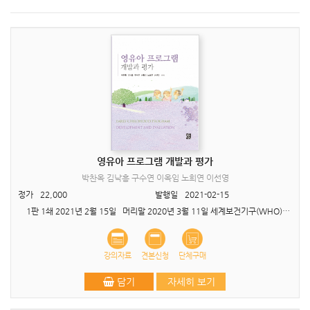
영유아 프로그램 개발과 평가
박찬옥 김낙흥 구수연 이옥임 노희연 이선영
정가
22,000
발행일
2021-02-15
1판 1쇄 2021년 2월 15일 머리말 2020년 3월 11일 세계보건기구(WHO)가 코로나19에 대해 팬데믹을 선언할 정도로, 이제 전염병은 전세계 모든 사람의 생명을 위협하고 있..
강의자료
견본신청
단체구매
담기
자세히 보기