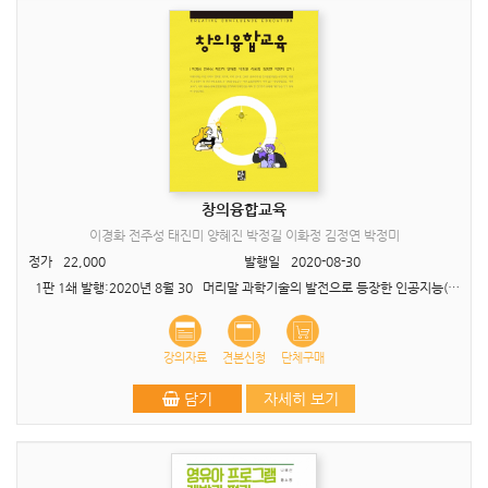
창의융합교육
이경화 전주성 태진미 양혜진 박정길 이화정 김정연 박정미
정가
22,000
발행일
2020-08-30
1판 1쇄 발행:2020년 8월 30 머리말 과학기술의 발전으로 등장한 인공지능(AI)은 우리가 생각하고 원하는 대로의 삶을 영위할 수 있도록 도움을 주어 인간의 삶을 풍요롭게 만들기..
강의자료
견본신청
단체구매
담기
자세히 보기