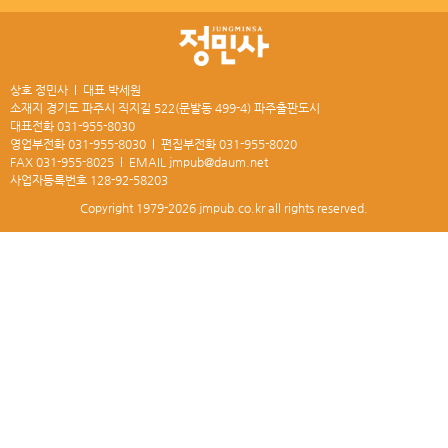
상호 정민사
대표 박세원
소재지 경기도 파주시 직지길 522(문발동 499-4) 파주출판도시
대표전화
031-955-8030
영업부전화
031-955-8030
편집부전화
031-955-8020
FAX
031-955-8025
EMAIL
jmpub@daum.net
사업자등록번호
128-92-58203
Copyright 1979-2026
jmpub.co.kr
all rights reserved.