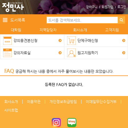
장바구니
회원가입
로그인
도서목록
대학원
지역담당자
회사소개
고객지원
강의용견본신청
단체구매신청
강의자료실
원고지원하기
FAQ
궁금해 하시는 내용 중에서 자주 물어보시는 내용만 모았습니다.
등록된 FAQ가 없습니다.
회사소개
이용약관
개인정보취급방침
이메일무단수집거부
사이트맵