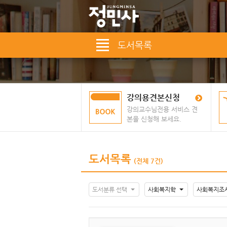
도서목록
강의용견본신청
강의교수님전용 서비스 견
본을 신청해 보세요.
도서목록
(전체 7건)
도서분류 선택
사회복지학
사회복지조