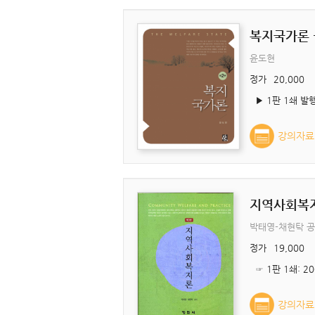
복지국가론 
윤도현
정가
20,000
강의자료
지역사회복지
박태영-채현탁 
정가
19,000
☞ 1판 1쇄: 20
강의자료