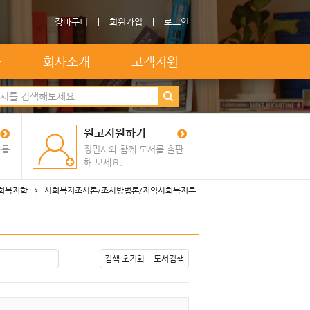
장바구니
회원가입
로그인
자
회사소개
고객지원
원고지원하기
료를
정민사와 함께 도서를 출판
해 보세요.
회복지학
사회복지조사론/조사방법론/지역사회복지론
검색 초기화
도서검색