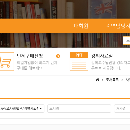
대학원
지역담당
단체구매신청
강의자료실
회원가입없이 빠르게 단체
강의교수님전용 강의자
구매를 해보세요.
무료로 제공합니다.
도서목록
사
사론/조사방법론/지역사회복지론