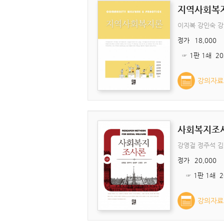
지역사회복
이지복 강인숙 강
정가
18,000
강의자료
사회복지조사
강영걸 정주석 
정가
20,000
☞ 1판 1쇄 20
강의자료