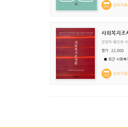
강의자료
사회복지조
양정하-황인옥-
정가
22,000
강의자료