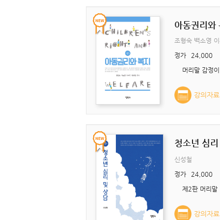
아동권리와 
조형숙 백소영 
정가
24,000
강의자료
청소년 심리
신성철
정가
24,000
강의자료