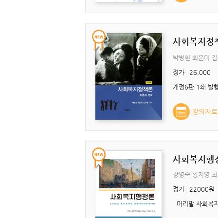
사회복지정
박병현 최은미 
정가
26,000
강의자료
사회복지행
강영숙 황지영 최
정가
22000원