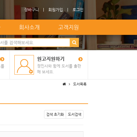
장바구니
회원가입
로그인
자
회사소개
고객지원
원고지원하기
료를
정민사와 함께 도서를 출판
해 보세요.
도서목록
검색 초기화
도서검색