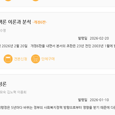
책론 이론과 분석
-개정6판-
김수영
발행일
2026-02-20
견본신청
단체구매
정론
묘숙 김노혁 이용희
발행일
2026-01-10