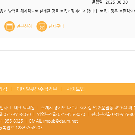
발행일
2025-08-30
견본신청
단체구매
방침
이메일무단수집거부
사이트맵
정민사
대표 박세원
소재지 경기도 파주시 직지길 522(문발동 499-4) 
화
031-955-8030
영업부전화
031-955-8030
편집부전화
031-955-80
31-955-8025
EMAIL
jmpub@daum.net
등록번호
128-92-58203