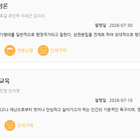
정론
호길 최인하 이재근 김지아
발행일
2026-07-30
견본신청
단체구매
교육
우민정 안지영
발행일
2026-07-10
단체구매