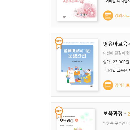
강의자료
영유아교육
이선애 현정희 
정가
23,000원
강의자료
보육과정 -
박찬옥 구수연 