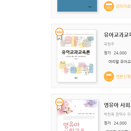
강의자료
유아교과교
곽현주
정가
24,000
견본신청
영유아 사회
박찬옥 권덕수 
정가
24,000