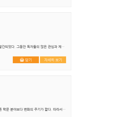
개정6판 1쇄 발행 2026년 2월 20일 개정6판을 내면서 본서의 초판은 23년 전인 2003년 1월에 발간되었다. 그동안 독자들의 많은 관심과 제언으로 개정5판까지 발간되었고 이제 개정6판을..
담기
자세히 보기
머리말 사회복지행정은 5년마다 바뀌는 정부의 사회복지정책 방향으로부터 영향을 받기 때문에 다른 학문 분야보다 변화의 주기가 짧다. 따라서 사회복지행정을 다루는 교재에도 그러한 변화들이..