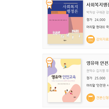
사회복지행
박차상 구재관 강
정가
24,000
강의자료
영유아 안전
권덕수 김지영 
정가
25,000
견본신청