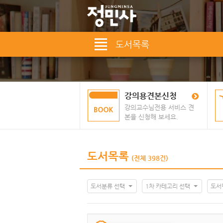
도서목록
강의용견본신청
강의교수님전용 서비스 견
본을 신청해 보세요.
도서목록
(전체 398건)
도서분류 선택
1차 카테고리 선택